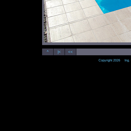
^
|<
<<
Copyright 2026 Ing