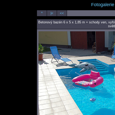
Fotogaler
^
|<
<<
Betonový bazén 6 x 5 x 1,85 m + schody ven, vyfól
svět